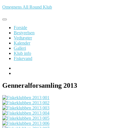
Spring
Omegnens All Round Klub
til
indhold
Forside
Bestyrelsen
Vedtægter
Kalender
Galleri
Klub info
Fiskevand
Genneralforsamling 2013