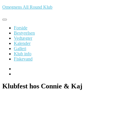
Spring
Omegnens All Round Klub
til
indhold
Forside
Bestyrelsen
Vedtægter
Kalender
Galleri
Klub info
Fiskevand
Klubfest hos Connie & Kaj