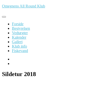
Spring
Omegnens All Round Klub
til
indhold
Forside
Bestyrelsen
Vedtægter
Kalender
Galleri
Klub info
Fiskevand
Sildetur 2018