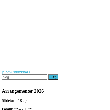
[Show thumbnails]
Søg
efter:
Arrangementer 2026
Sildetur – 18 april
Familietur – 20 juni